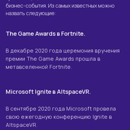
бизнес-события. Из самых известных можно
назвать следующие:
The Game Awards в Fortnite.
В декабре 2020 года церемония вручения
премии The Game Awards прошла в
метавселенной Fortnite.
МЫ ГОТОВЫ К РЕАЛИЗАЦИИ
ВАШИХ САМЫХ СМЕЛЫХ
ПРОЕКТОВ!
Microsoft Ignite в AltspaceVR.
В сентябре 2020 года Microsoft провела
СВЯЗАТЬСЯ С METAVERSE ЭКСПЕРТОМ
свою ежегодную конференцию Ignite в
AltspaceVR.