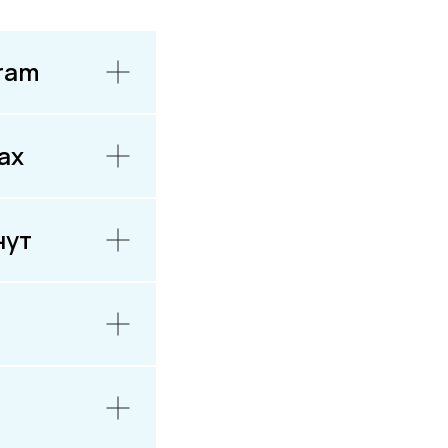
ram
ах
нут