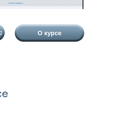
с
О курсе
се