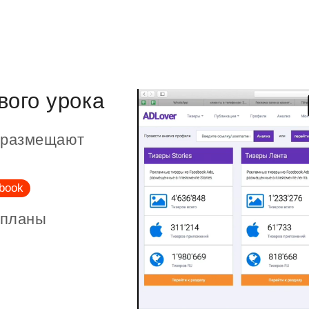
вого урока
m размещают
book
 планы