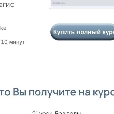
 2ГИС
ike
Купить полный кур
 10 минут
то Вы получите на кур
21 урок. Без воды.