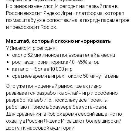
Но рынок изменился. И сегодня на первый план в
России выходит Яндекс Игры - платформа, которая
по масштабу уже сопоставима, а по ряду параметров
и превосходит Roblox.
Масштаб, который сложно игнорировать
У Яндекс Игр сегодня:
около 32 миллионов пользователей в месяц
рост аудитории порядка 40–45% в год
каталог - более 10 000 игр
среднее время в играх - около 50 минут в день
Это уже полноценный рынок, где активно
развивается разработка онлайн игр и особенно
разработка веб игр, поскольку все проекты
работают прямо в браузере без установки.
Для сравнения: в Roblox время сессий выше, но по
охвату в России Яндекс Игры дают более широкий
доступ к массовой аудитории.