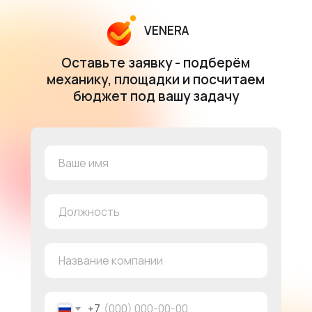
VENERA
Оставьте заявку - подберём
механику, площадки и посчитаем
бюджет под вашу задачу
+7