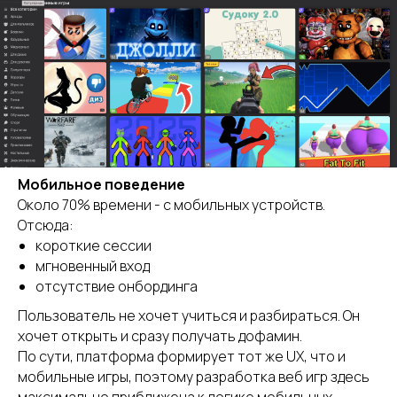
Мобильное поведение
Около 70% времени - с мобильных устройств.
Отсюда:
короткие сессии
мгновенный вход
отсутствие онбординга
Пользователь не хочет учиться и разбираться. Он
хочет открыть и сразу получать дофамин.
По сути, платформа формирует тот же UX, что и
мобильные игры, поэтому разработка веб игр здесь
максимально приближена к логике мобильных